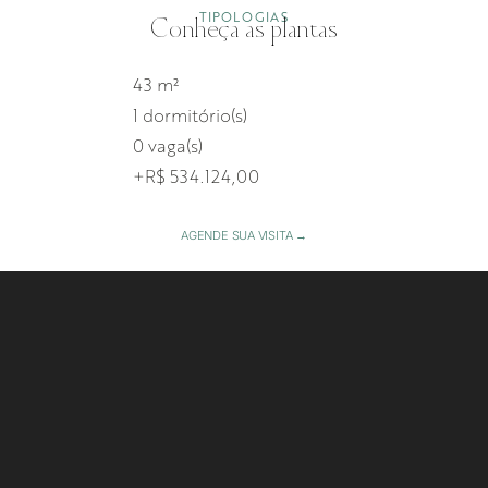
TIPOLOGIAS
Conheça as plantas
43 m²
1 dormitório(s)
0 vaga(s)
+R$ 534.124,00
AGENDE SUA VISITA →