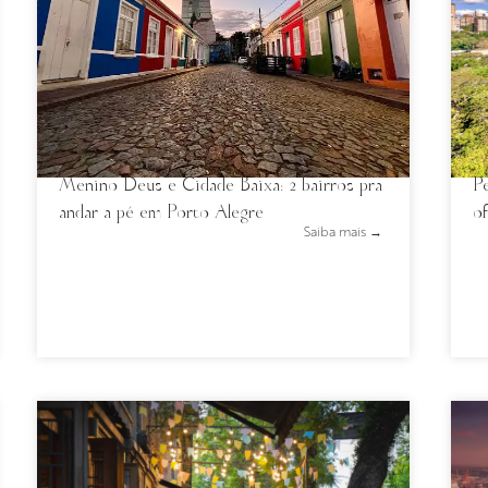
Menino Deus e Cidade Baixa: 2 bairros pra
Pe
andar a pé em Porto Alegre
o
Saiba mais →