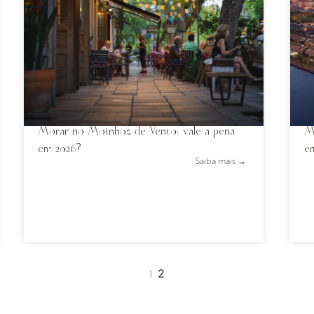
Morar no Moinhos de Vento: vale a pena
M
em 2026?
em
Saiba mais →
2
1