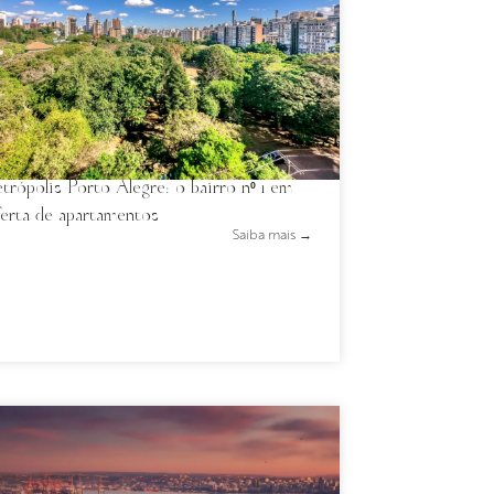
trópolis Porto Alegre: o bairro nº 1 em
ferta de apartamentos
Saiba mais →