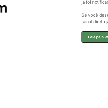
já foi notifica
im
Se você dese
canal direto 
Fale pelo 