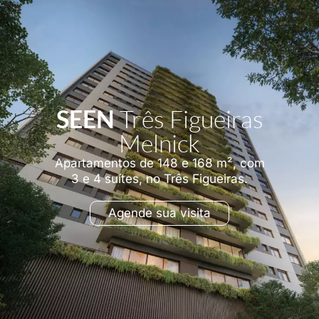
SEEN
Três Figueiras
Melnick
Apartamentos de 148 e 168 m², com
3 e 4 suítes, no Três Figueiras.
Agende sua visita