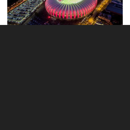
O seu ativo no epicentro
da nova Porto Alegre
Porto Alegre está se transformando. A cidade não é
mais uma promessa; é um destino consolidado para
negócios, inovação e grandes eventos internacionais.
O South Summit, as Maratonas, competições de skate
e o fluxo constante do eixo hospitalar, jurídico e
universitário trazem um novo perfil de público: