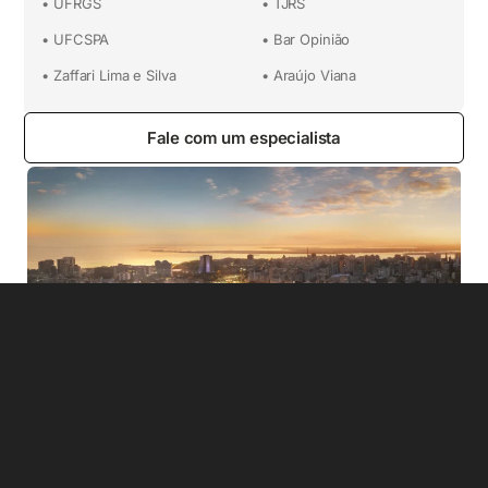
• UFRGS
• TJRS
• UFCSPA
• Bar Opinião
• Zaffari Lima e Silva
• Araújo Viana
Fale com um especialista