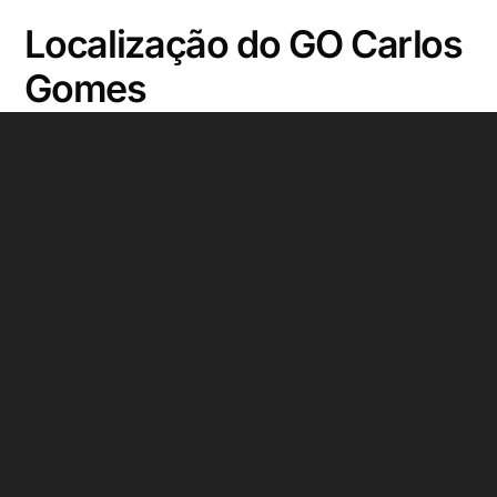
Localização do GO Carlos
Gomes
Viver no Boa Vista é ter a cidade ao alcance dos
passos. Um bairro tradicional e cheio de histórias, mas
que respira modernidade em cada esquina. Árvores
que acompanham o caminhar, cafés, bares e
restaurantes que viram extensão de casa.
Serviços, conveniência e lazer se encontram em um
só lugar, sem abrir mão da tranquilidade e do charme
que fazem do Boa Vista um dos bairros mais
desejados de Porto Alegre. É nesse cenário completo
que nasce o GO Carlos Gomes, trazendo o melhor da
vida urbana para dentro da sua rotina.
R. Anita Garibaldi, 1325 – Bairro Boa Vista