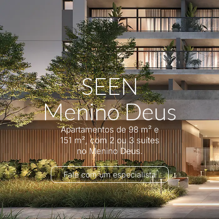
SEEN
Menino Deus
Apartamentos de 98 m² e
151 m², com 2 ou 3 suítes
no Menino Deus.
Fale com um especialista