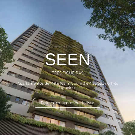
Melnick Alameda Eduardo Guimarães
SEEN
TRÊS FIGUEIRAS
Apartamentos de 148 e 168 m², com 3 e 4 suítes, no Três
Figueiras.
Fale com um especialista