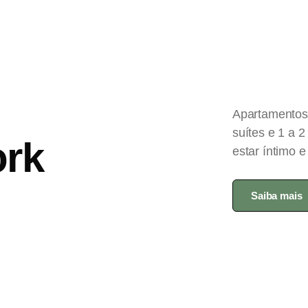
Apartamentos
suítes e 1 a 
ork
estar íntimo e
Saiba mais