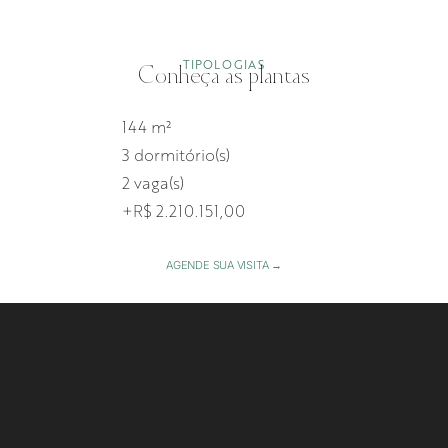
TIPOLOGIAS
Conheça as plantas
144 m²
3 dormitório(s)
2 vaga(s)
+R$ 2.210.151,00
AGENDE SUA VISITA →