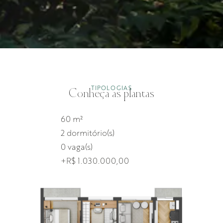
TIPOLOGIAS
Conheça as plantas
60 m²
2 dormitório(s)
0 vaga(s)
+R$ 1.030.000,00