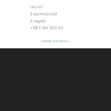
146 m²
3 dormitório(s)
2 vaga(s)
+R$ 3.184.300,00
AGENDE SUA VISITA →