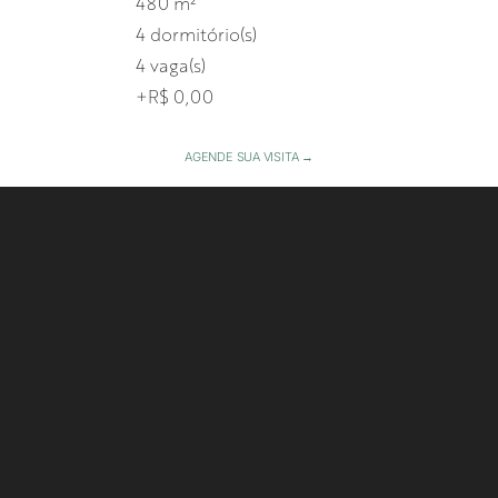
480 m²
4 dormitório(s)
4 vaga(s)
+R$ 0,00
AGENDE SUA VISITA →