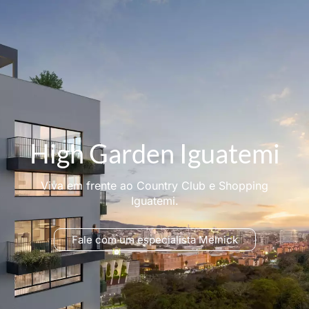
High Garden Iguatemi
Viva em frente ao Country Club e Shopping
Iguatemi.
Fale com um especialista Melnick