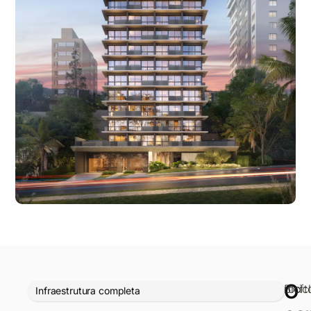
O
Bicic
rooft
Infraestrutura completa