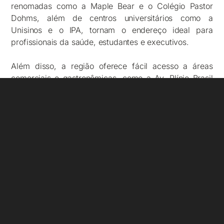
renomadas como a Maple Bear e o Colégio Pastor
Dohms, além de centros universitários como a
Unisinos e o IPA, tornam o endereço ideal para
profissionais da saúde, estudantes e executivos.
Além disso, a região oferece fácil acesso a áreas
comerciais e gastronômicas, como a Av. Plínio Brasil
Milano, ampliando o potencial de valorização e
rentabilidade do investimento.
R. Carlos Trein Filho, 1015 – Bela Vista
Conveniências a poucos minutos de casa
• Praça da Encol
• Grêmio Náutico União
• Colégio Anchieta
• Bourbon Carlos Gomes
• Unisinos Nilo Peçanha
• Banca 43