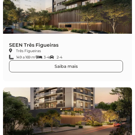
SEEN Três Figueiras
Três Figueiras
149 a 169 m²
3-4
2-4
Saiba mais