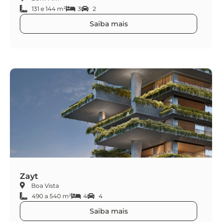
131 e 144 m²
3
2
Saiba mais
Zayt
Boa Vista
490 a 540 m²
4
4
Saiba mais